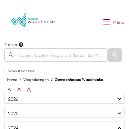
Ga naar de inhoud van deze pagina
Ga naar het zoeken
Ga naar het menu
Menu
Zoeken
U bevindt zich hier:
Home
Vergaderingen
Gemeenteraad Waadhoeke
A
A
A
2026
2025
2024