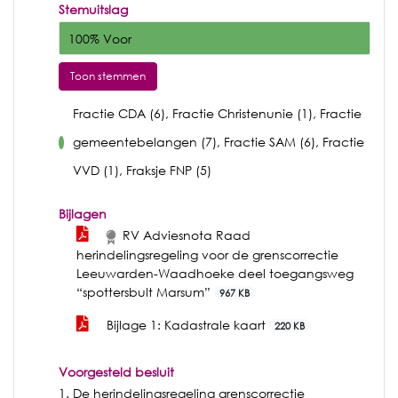
Stemuitslag
100% Voor
Toon stemmen
Fractie CDA (6), Fractie Christenunie (1), Fractie
gemeentebelangen (7), Fractie SAM (6), Fractie
voor
VVD (1), Fraksje FNP (5)
Bijlagen
RV Adviesnota Raad
herindelingsregeling voor de grenscorrectie
Leeuwarden-Waadhoeke deel toegangsweg
“spottersbult Marsum”
967 KB
Bijlage 1: Kadastrale kaart
220 KB
Voorgesteld besluit
1. De herindelingsregeling grenscorrectie