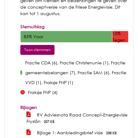
geven om wensen en bedenkingen te geven over
de conceptversie van de Friese Energievisie. Dit
kan tot 1 augustus.
Stemuitslag
15%
85% Voor
Tegen
Toon stemmen
Fractie CDA (6), Fractie Christenunie (1), Fractie
gemeentebelangen (7), Fractie SAM (6), Fractie
voor
VVD (1), Fraksje FNP (1)
Fraksje FNP (4)
tegen
Bijlagen
RV Adviesnota Raad Concept-Energievisie
Fryslân
207 KB
Bijlage 1: Aanbiedingsbrief visie
238 KB