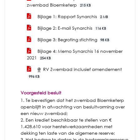
zwembad Bloemketerp
215 KB
Bijlage 1: Rapport Synarchis
2 MB
Bijlage 2: E-mail Synarchis
116 KB
Bijlage 3: Begroting stichting
98 KB
Bijlage 4: Memo Synarchis 16 november
2021
254 KB
RV Zwembad inclusief amendement
996 KB
Voorgesteld besluit
1. Te bevestigen dat het zwembad Bloemketerp
openblijft in afwachting van besluitvorming over
een nieuw zwembad;
2. Een krediet beschikbaar te stellen van €
1.428.610 voor herstelwerkzaamheden met
dekking ten laste van de algemene reserve;
3. Het bedrag te storten in de bestemmingsreserve