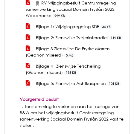
RV Wijzigingsbesluit Centrumregeling
samenwerking Sociaal Domein Fryslân 2022
Waadhoeke
999 KB
Bijlage 1: Wijzigingsregeling SDF
34 KB
Bijlage 2: Zienswijze Tytsjerksteradiel
119 KB
Bijlage 3 Zienswijze De Fryske Marren
(Geanonimiseerd)
5 MB
Bijlage 4_ Zienswijze Terschelling
(Geanonimiseerd)
195 KB
Bijlage 5: Zienswijze Achtkarspelen
101 KB
Voorgesteld besluit
1. Toestemming te verlenen aan het college van
B&W om het wijzigingsbesluit Centrumregeling
samenwerking Sociaal Domein Fryslân 2022 vast te
stellen.