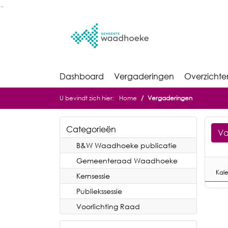
Ga naar de inhoud van deze pagina
Ga naar het zoeken
Ga naar het menu
Dashboard
Vergaderingen
Overzichte
U bevindt zich hier:
Home
Vergaderingen
Categorieën
V
B&W Waadhoeke publicatie
Gemeenteraad Waadhoeke
Kal
Kernsessie
Publiekssessie
Voorlichting Raad