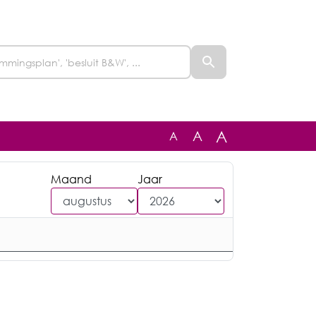
A
A
A
Maand
Jaar