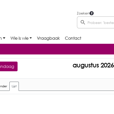
Zoeken
n
Wie is wie
Vraagbaak
Contact
augustus 2026
andaag
ender
Lijst