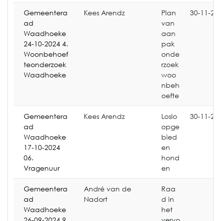
Gemeentera
Kees Arendz
Plan
30-11-20
ad
van
Waadhoeke
aan
24-10-2024 4.
pak
Woonbehoef
onde
teonderzoek
rzoek
Waadhoeke
woo
nbeh
oefte
Gemeentera
Kees Arendz
Loslo
30-11-20
ad
opge
Waadhoeke
bied
17-10-2024
en
06.
hond
Vragenuur
en
Gemeentera
André van de
Raa
ad
Nadort
d in
Waadhoeke
het
26-09-2024 9.
vervo