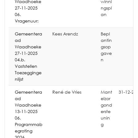
Waadhoeke
winni
27-11-2025
ngspl
06.
an
Vragenuur:
Gemeentera
Kees Arendz
Bepl
ad
antin
Waadhoeke
gsop
27-11-2025
gave
04.b.
n
Vaststellen
Toezegginge
nlijst
Gemeentera
René de Vries
Mant
31-12-20
ad
elzor
Waadhoeke
gond
13-11-2025
erste
06.
unin
Programmab
g
egroting
2026