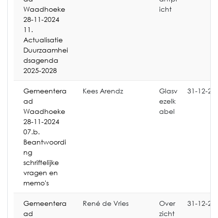
Waadhoeke
icht
28-11-2024
11.
Actualisatie
Duurzaamhei
dsagenda
2025-2028
Gemeentera
Kees Arendz
Glasv
31-12-20
ad
ezelk
Waadhoeke
abel
28-11-2024
07.b.
Beantwoordi
ng
schriftelijke
vragen en
memo's
Gemeentera
René de Vries
Over
31-12-20
ad
zicht