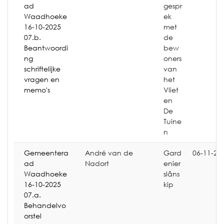
ad
gespr
Waadhoeke
ek
16-10-2025
met
07.b.
de
Beantwoordi
bew
ng
oners
schriftelijke
van
vragen en
het
memo's
Vliet
en
De
Tuine
n
Gemeentera
André van de
Gard
06-11-20
ad
Nadort
enier
Waadhoeke
slâns
16-10-2025
kip
07.a.
Behandelvo
orstel