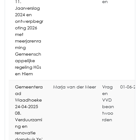
11.
en
Jaarverslag
2024 en
ontwerpbegr
oting 2026
met
meerjarenra
ming
Gemeensch
appelijke
regeling Hûs
en Hiem
Gemeentera
Marja van der Meer
Vrag
01-06-20
ad
en
Waadhoeke
VVD
24-04-2025
bean
08.
twoo
Verduurzami
rden
ng en
renovatie
dorpshuis Yn'