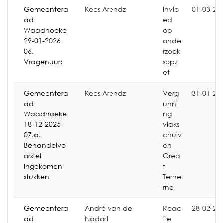
Gemeentera
Kees Arendz
Invlo
01-03-20
ad
ed
Waadhoeke
op
29-01-2026
onde
06.
rzoek
Vragenuur:
sopz
et
Gemeentera
Kees Arendz
Verg
31-01-20
ad
unni
Waadhoeke
ng
18-12-2025
vlaks
07.a.
chuiv
Behandelvo
en
orstel
Grea
ingekomen
t
stukken
Terhe
rne
Gemeentera
André van de
Reac
28-02-20
ad
Nadort
tie