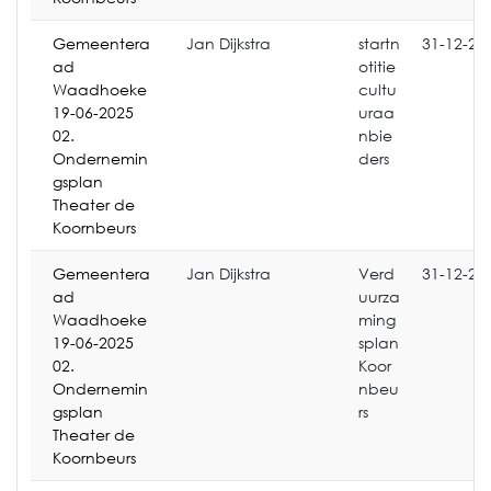
Gemeentera
Jan Dijkstra
startn
31-12-20
ad
otitie
Waadhoeke
cultu
19-06-2025
uraa
02.
nbie
Ondernemin
ders
gsplan
Theater de
Koornbeurs
Gemeentera
Jan Dijkstra
Verd
31-12-20
ad
uurza
Waadhoeke
ming
19-06-2025
splan
02.
Koor
Ondernemin
nbeu
gsplan
rs
Theater de
Koornbeurs