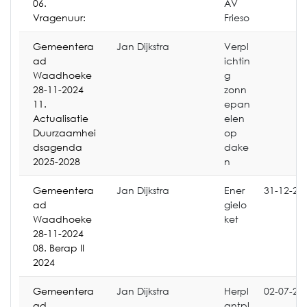
06.
AV
Vragenuur:
Frieso
Gemeentera
Jan Dijkstra
Verpl
ad
ichtin
Waadhoeke
g
28-11-2024
zonn
11.
epan
Actualisatie
elen
Duurzaamhei
op
dsagenda
dake
2025-2028
n
Gemeentera
Jan Dijkstra
Ener
31-12-20
ad
gielo
Waadhoeke
ket
28-11-2024
08. Berap II
2024
Gemeentera
Jan Dijkstra
Herpl
02-07-20
ad
antpl