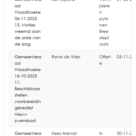
ad
jdere
Waadhoeke
n
06-11-2025
pylo
13. Moties
nen
vreemd aan
Bree
de orde van
depl
de dag
aats
Gemeentera
René de Vries
Offert
05-11-20
ad
e
Waadhoeke
16-10-2025
11.
Beschikbaar
stellen
voorbereidin
gskrediet
nieuw
zwembad
Gemeentera
Kees Arendz
In
30-11-20