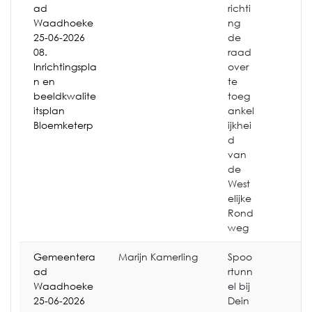
ad
richti
Waadhoeke
ng
25-06-2026
de
08.
raad
Inrichtingspla
over
n en
te
beeldkwalite
toeg
itsplan
ankel
Bloemketerp
ijkhei
d
van
de
West
elijke
Rond
weg
Gemeentera
Marijn Kamerling
Spoo
ad
rtunn
Waadhoeke
el bij
25-06-2026
Dein