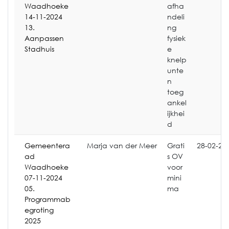
Waadhoeke
afha
14-11-2024
ndeli
13.
ng
Aanpassen
fysiek
Stadhuis
e
knelp
unte
n
toeg
ankel
ijkhei
d
Gemeentera
Marja van der Meer
Grati
28-02-20
ad
s OV
Waadhoeke
voor
07-11-2024
mini
05.
ma
Programmab
egroting
2025