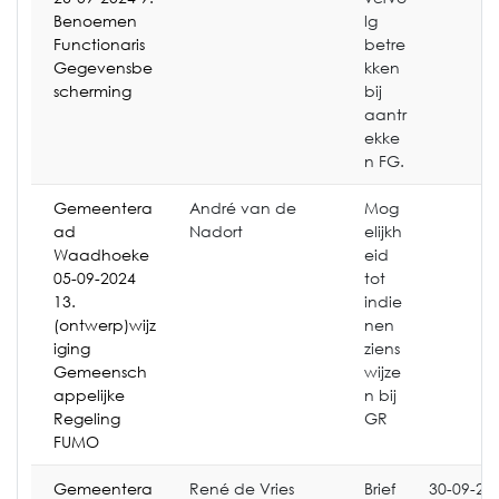
Benoemen
lg
Functionaris
betre
Gegevensbe
kken
scherming
bij
aantr
ekke
n FG.
Gemeentera
André van de
Mog
ad
Nadort
elijkh
Waadhoeke
eid
05-09-2024
tot
13.
indie
(ontwerp)wijz
nen
iging
ziens
Gemeensch
wijze
appelijke
n bij
Regeling
GR
FUMO
Gemeentera
René de Vries
Brief
30-09-20