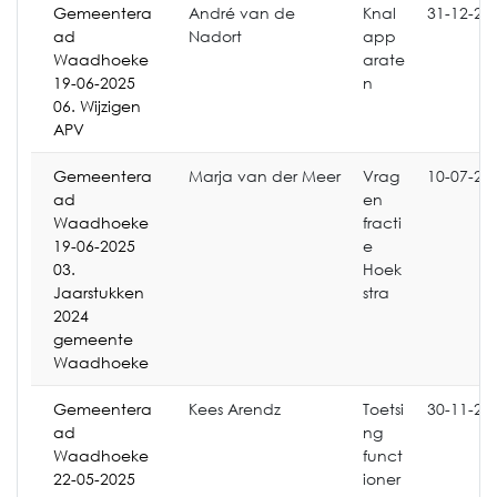
Gemeentera
André van de
Knal
31-12-20
ad
Nadort
app
Waadhoeke
arate
19-06-2025
n
06. Wijzigen
APV
Gemeentera
Marja van der Meer
Vrag
10-07-20
ad
en
Waadhoeke
fracti
19-06-2025
e
03.
Hoek
Jaarstukken
stra
2024
gemeente
Waadhoeke
Gemeentera
Kees Arendz
Toetsi
30-11-20
ad
ng
Waadhoeke
funct
22-05-2025
ioner