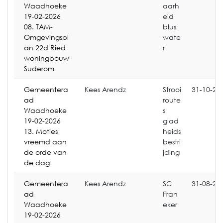
Waadhoeke
aarh
19-02-2026
eid
08. TAM-
blus
Omgevingspl
wate
an 22d Ried
r
woningbouw
Suderom
Gemeentera
Kees Arendz
Strooi
31-10-20
ad
route
Waadhoeke
s
19-02-2026
glad
13. Moties
heids
vreemd aan
bestri
de orde van
jding
de dag
Gemeentera
Kees Arendz
SC
31-08-20
ad
Fran
Waadhoeke
eker
19-02-2026