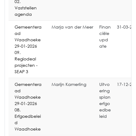
02.
Vaststellen
agenda
Gemeentera
Marja van der Meer
Finan
31-03-20
ad
ciële
Waadhoeke
upd
29-01-2026
ate
09.
Regiodeal
projecten -
SEAP 3
Gemeentera
Marijn Kamerling
Uitvo
17-12-20
ad
ering
Waadhoeke
splan
29-01-2026
erfgo
08.
edbe
Erfgoedbelei
leid
d
Waadhoeke