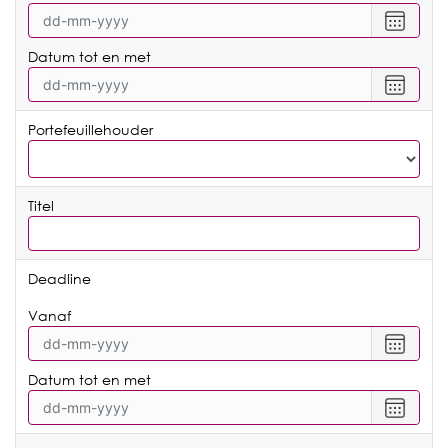
Selecte
een
Datum tot en met
datum
vanaf
Selecte
een
datum
Portefeuillehouder
tot
en
met
Titel
Deadline
vanaf
Selecte
een
Datum tot en met
datum
vanaf
Selecte
een
datum