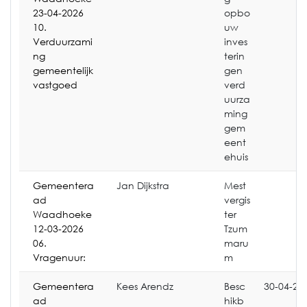
23-04-2026
opbo
10.
uw
Verduurzami
inves
ng
terin
gemeentelijk
gen
vastgoed
verd
uurza
ming
gem
eent
ehuis
Gemeentera
Jan Dijkstra
Mest
ad
vergis
Waadhoeke
ter
12-03-2026
Tzum
06.
maru
Vragenuur:
m
Gemeentera
Kees Arendz
Besc
30-04-20
ad
hikb