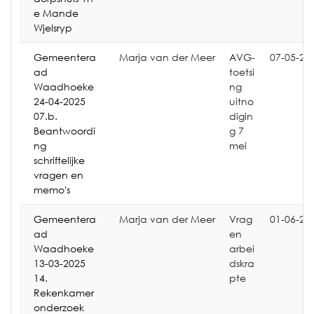
e Mande
Wjelsryp
Gemeentera
Marja van der Meer
AVG-
07-05-20
ad
toetsi
Waadhoeke
ng
24-04-2025
uitno
07.b.
digin
Beantwoordi
g 7
ng
mei
schriftelijke
vragen en
memo's
Gemeentera
Marja van der Meer
Vrag
01-06-20
ad
en
Waadhoeke
arbei
13-03-2025
dskra
14.
pte
Rekenkamer
onderzoek