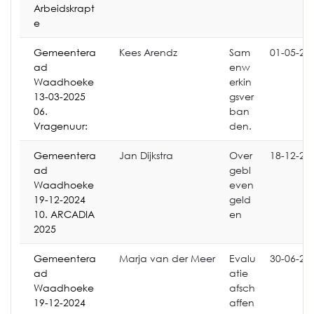
Arbeidskrapt
e
Gemeentera
Kees Arendz
Sam
01-05-20
ad
enw
Waadhoeke
erkin
13-03-2025
gsver
06.
ban
Vragenuur:
den.
Gemeentera
Jan Dijkstra
Over
18-12-20
ad
gebl
Waadhoeke
even
19-12-2024
geld
10. ARCADIA
en
2025
Gemeentera
Marja van der Meer
Evalu
30-06-20
ad
atie
Waadhoeke
afsch
19-12-2024
affen