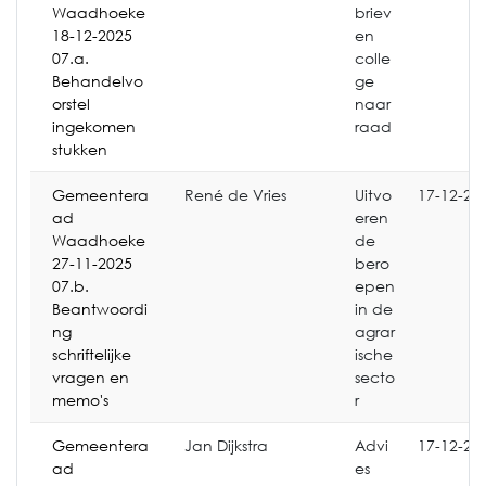
Waadhoeke
briev
18-12-2025
en
07.a.
colle
Behandelvo
ge
orstel
naar
ingekomen
raad
stukken
Gemeentera
René de Vries
Uitvo
17-12-20
ad
eren
Waadhoeke
de
27-11-2025
bero
07.b.
epen
Beantwoordi
in de
ng
agrar
schriftelijke
ische
vragen en
secto
memo's
r
Gemeentera
Jan Dijkstra
Advi
17-12-20
ad
es