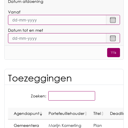
Datum afdoening
tot
en
vanaf
met
Selecte
een
Datum tot en met
datum
vanaf
Selecte
een
datum
Wis
tot
en
met
Toezeggingen
Zoeken:
Agendapunt
Portefeuillehouder
Titel
Deadline
Gemeentera
Marijn Kamerling
Plan