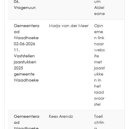
06.
um
Vragenuur:
Aldel
eane
Gemeentera
Marja van der Meer
Opn
ad
eme
Waadhoeke
n link
02-06-2026
naar
11.
webs
Vaststellen
ite
jaarstukken
met
2025
jaarst
gemeente
ukke
Waadhoeke
n in
het
raad
svoor
stel
Gemeentera
Kees Arendz
Toeli
ad
chtin
Waadhoeke
g