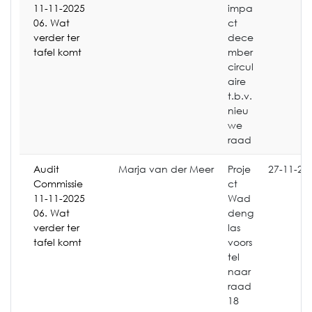
11-11-2025
impa
06. Wat
ct
verder ter
dece
tafel komt
mber
circul
aire
t.b.v.
nieu
we
raad
Audit
Marja van der Meer
Proje
27-11-20
Commissie
ct
11-11-2025
Wad
06. Wat
deng
verder ter
las
tafel komt
voors
tel
naar
raad
18