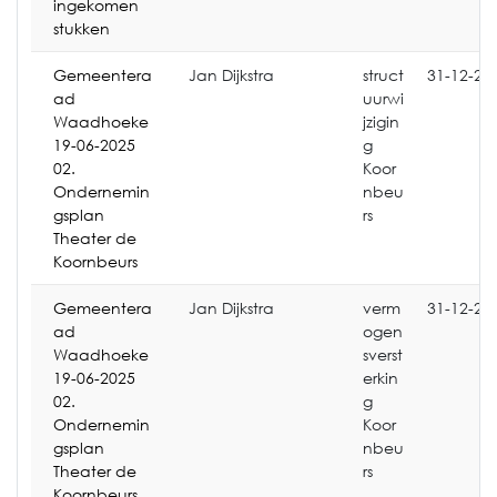
ingekomen
stukken
Gemeentera
Jan Dijkstra
struct
31-12-20
ad
uurwi
Waadhoeke
jzigin
19-06-2025
g
02.
Koor
Ondernemin
nbeu
gsplan
rs
Theater de
Koornbeurs
Gemeentera
Jan Dijkstra
verm
31-12-20
ad
ogen
Waadhoeke
sverst
19-06-2025
erkin
02.
g
Ondernemin
Koor
gsplan
nbeu
Theater de
rs
Koornbeurs