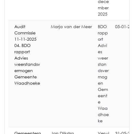
dece
mber
2025
Audit
Marja van der Meer
BDO
05-01-20
Commissie
rapp
11-11-2025
ort
04. BDO
Advi
rapport
es
Advies
weer
weerstandsv
stan
ermogen
dsver
Gemeente
mog
Waadhoeke
en
Gem
eent
e
Waa
dhoe
ke
Gemeentera
Jan Dijkstra
Verwi
31-05-20