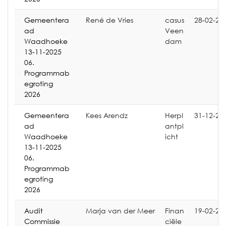
Gemeentera
René de Vries
casus
28-02-20
ad
Veen
Waadhoeke
dam
13-11-2025
06.
Programmab
egroting
2026
Gemeentera
Kees Arendz
Herpl
31-12-20
ad
antpl
Waadhoeke
icht
13-11-2025
06.
Programmab
egroting
2026
Audit
Marja van der Meer
Finan
19-02-20
Commissie
ciële