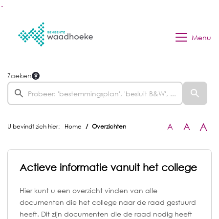
Ga naar de inhoud van deze pagina
Ga naar het zoeken
Ga naar het menu
Menu
Zoeken
A
A
A
U bevindt zich hier:
Home
Overzichten
Actieve informatie vanuit het college
Hier kunt u een overzicht vinden van alle
documenten die het college naar de raad gestuurd
heeft. Dit zijn documenten die de raad nodig heeft