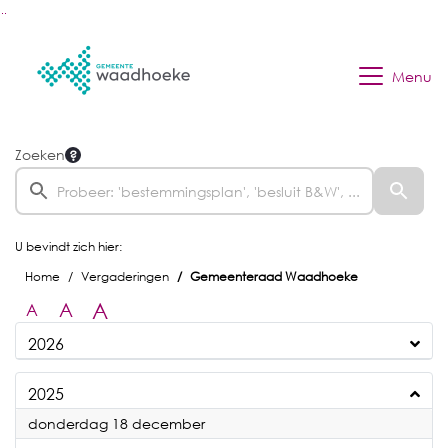
Ga naar de inhoud van deze pagina
Ga naar het zoeken
Ga naar het menu
Menu
Zoeken
U bevindt zich hier:
Home
Vergaderingen
Gemeenteraad Waadhoeke
A
A
A
2026
2025
2025
donderdag 18 december