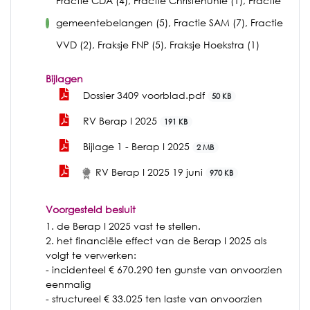
Fractie CDA (4), Fractie Christenunie (1), Fractie
gemeentebelangen (5), Fractie SAM (7), Fractie
voor
VVD (2), Fraksje FNP (5), Fraksje Hoekstra (1)
Bijlagen
Dossier 3409 voorblad.pdf
50 KB
RV Berap I 2025
191 KB
Bijlage 1 - Berap I 2025
2 MB
RV Berap I 2025 19 juni
970 KB
Voorgesteld besluit
1. de Berap I 2025 vast te stellen.
2. het financiële effect van de Berap I 2025 als
volgt te verwerken:
- incidenteel € 670.290 ten gunste van onvoorzien
eenmalig
- structureel € 33.025 ten laste van onvoorzien