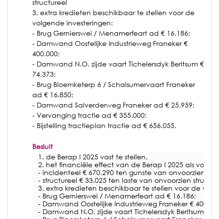
structureel
3. extra kredieten beschikbaar te stellen voor de
volgende investeringen:
- Brug Gernierswei / Menamerfeart ad € 16.186;
- Damwand Oostelijke Industrieweg Franeker €
400.000;
- Damwand N.O. zijde vaart Tichelersdyk Berltsum €
74.373;
- Brug Bloemketerp 6 / Schalsumervaart Franeker
ad € 16.850;
- Damwand Salverderweg Franeker ad € 25.959;
- Vervanging tractie ad € 355.000;
- Bijstelling tractieplan tractie ad € 656.055.
Besluit
1. de Berap I 2025 vast te stellen.
2. het financiële effect van de Berap I 2025 als volgt 
- incidenteel € 670.290 ten gunste van onvoorzien ee
- structureel € 33.025 ten laste van onvoorzien structur
3. extra kredieten beschikbaar te stellen voor de vol
- Brug Gernierswei / Menamerfeart ad € 16.186;
- Damwand Oostelijke Industrieweg Franeker € 400.00
- Damwand N.O. zijde vaart Tichelersdyk Berltsum € 74