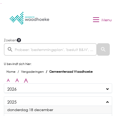
Ga naar de inhoud van deze pagina
Ga naar het zoeken
Ga naar het menu
Menu
Zoeken
U bevindt zich hier:
Home
Vergaderingen
Gemeenteraad Waadhoeke
A
A
A
2026
2025
2025
donderdag 18 december