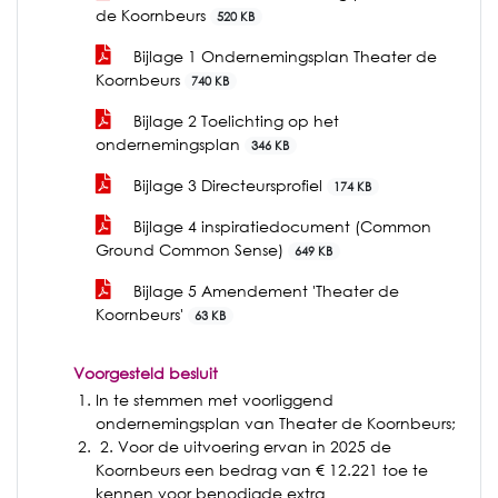
de Koornbeurs
520 KB
Bijlage 1 Ondernemingsplan Theater de
Koornbeurs
740 KB
Bijlage 2 Toelichting op het
ondernemingsplan
346 KB
Bijlage 3 Directeursprofiel
174 KB
Bijlage 4 inspiratiedocument (Common
Ground Common Sense)
649 KB
Bijlage 5 Amendement 'Theater de
Koornbeurs'
63 KB
Voorgesteld besluit
In te stemmen met voorliggend
ondernemingsplan van Theater de Koornbeurs;
2. Voor de uitvoering ervan in 2025 de
Koornbeurs een bedrag van € 12.221 toe te
kennen voor benodigde extra