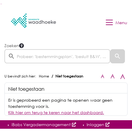
Ga naar de inhoud van deze pagina
Ga naar het zoeken
Ga naar het menu
Menu
Zoeken
A
A
A
U bevindt zich hier:
Home
Niet toegestaan
Niet toegestaan
Er is geprobeerd een pagina te openen waar geen
toestemming voor is.
Klik hier om terug te keren naar het dashboard.
iBabs Vergadermanagement
Inloggen