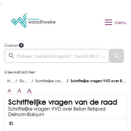
Ga naar de inhoud van deze pagina
Ga naar het zoeken
Ga naar het menu
Menu
Zoeken
U bevindt zich hier:
Home
Overzichten
Schriftelijke vragen van de raad
Schriftelijke vragen VVD over Beton fietspad Deinum-Boksum
A
A
A
Schriftelijke vragen van de raad
Schriftelijke vragen VVD over Beton fietspad
Deinum-Boksum
ID