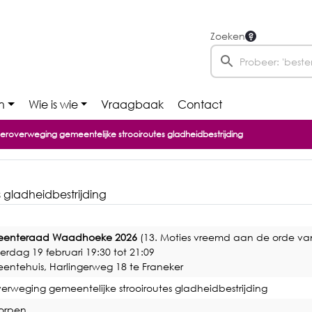
Zoeken
n
Wie is wie
Vraagbaak
Contact
eroverweging gemeentelijke strooiroutes gladheidbestrijding
 gladheidbestrijding
enteraad Waadhoeke 2026
(13. Moties vreemd aan de orde va
rdag 19 februari 19:30 tot 21:09
ntehuis, Harlingerweg 18 te Franeker
erweging gemeentelijke strooiroutes gladheidbestrijding
orpen