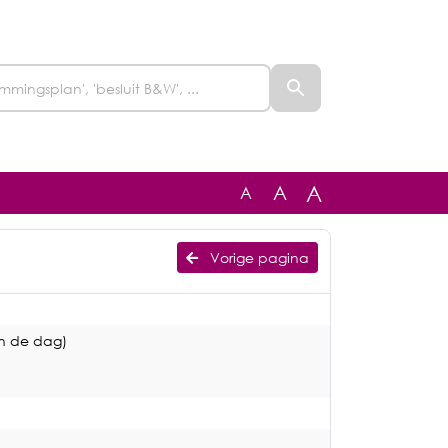
A
A
A
Vorige pagina
n de dag)