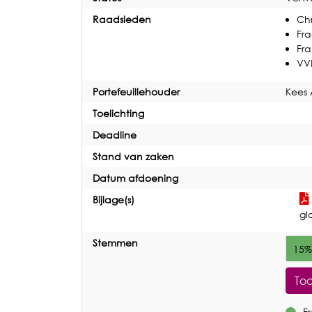
Raadsleden
Chr
Fra
Fra
VV
Portefeuillehouder
Kees 
Toelichting
Deadline
Stand van zaken
Datum afdoening
Bijlage(s)
gl
Stemmen
15%
To
Fr