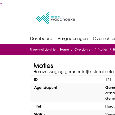
Ga naar de inhoud van deze pagina
Ga naar het zoeken
Ga naar het menu
Dashboard
Vergaderingen
Overzichte
U bevindt zich hier:
Home
Overzichten
Moties
H
Moties
Heroverweging gemeentelijke strooiroutes
ID
121
Agendapunt
Geme
donde
Gemee
Titel
Herov
Status
Verw