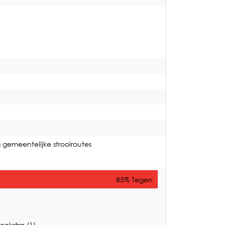
gemeentelijke strooiroutes
85% Tegen
oekstra (1)