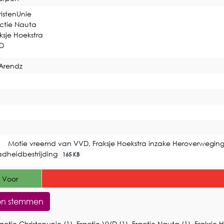
istenUnie
ctie Nauta
ksje Hoekstra
D
Arendz
Motie vreemd van VVD, Fraksje Hoekstra inzake Heroverweging 
adheidbestrijding
165 KB
 Voor
on stemmen
actie Christenunie (1), Fractie VVD (1), Fractie Nauta (1), Fraksje H