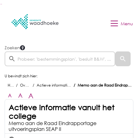
Ga naar de inhoud van deze pagina
Ga naar het zoeken
Ga naar het menu
Menu
Zoeken
U bevindt zich hier:
Home
Overzichten
Actieve informatie vanuit het college
Memo aan de Raad Eindrapportage uitvoeringsplan SEAP II
A
A
A
Actieve informatie vanuit het
college
Memo aan de Raad Eindrapportage
uitvoeringsplan SEAP II