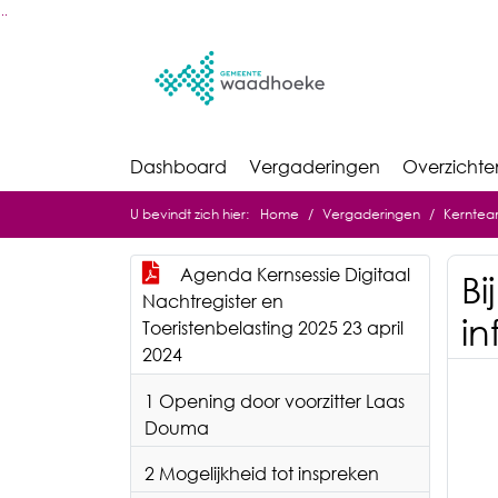
Ga naar de inhoud van deze pagina
Ga naar het zoeken
Ga naar het menu
Dashboard
Vergaderingen
Overzichte
U bevindt zich hier:
Home
Vergaderingen
Kernteam
Agenda Kernsessie Digitaal
Bi
Nachtregister en
in
Toeristenbelasting 2025 23 april
2024
1 Opening door voorzitter Laas
Douma
2 Mogelijkheid tot inspreken