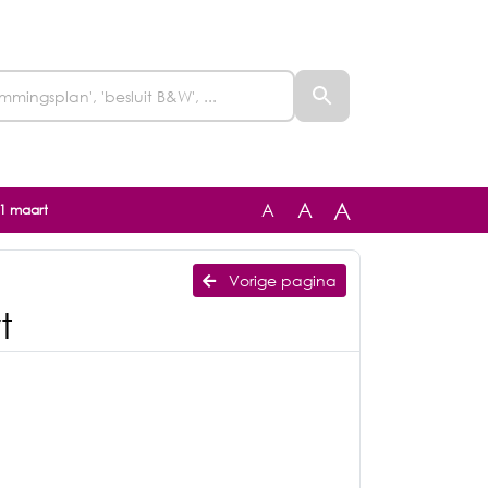
A
A
A
11 maart
Vorige pagina
t