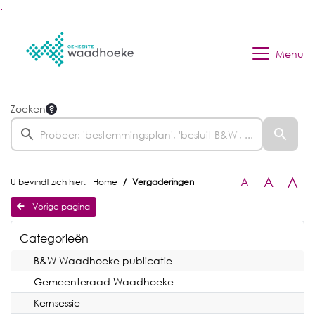
Ga naar de inhoud van deze pagina
Ga naar het zoeken
Ga naar het menu
Menu
Zoeken
A
A
A
U bevindt zich hier:
Home
Vergaderingen
Vorige pagina
Categorieën
B&W Waadhoeke publicatie
Gemeenteraad Waadhoeke
Kernsessie