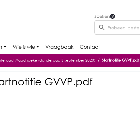
Zoeken
n
Wie is wie
Vraagbaak
Contact
eraad Waadhoeke (donderdag 3 september 2020)
Startnotitie GVVP.pdf
artnotitie GVVP.pdf