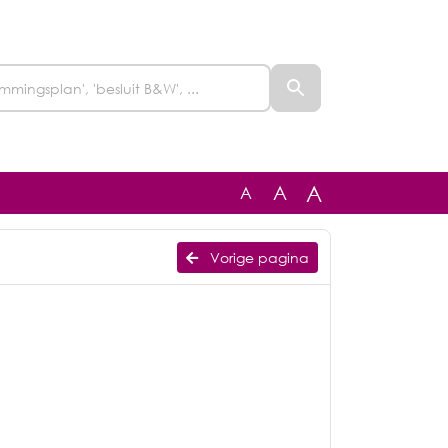
A
A
A
Vorige pagina