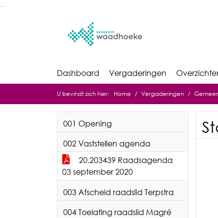
Ga naar de inhoud van deze pagina
Ga naar het zoeken
Ga naar het menu
Dashboard
Vergaderingen
Overzichte
U bevindt zich hier:
Home
Vergaderingen
Gemeent
St
001 Opening
002 Vaststellen agenda
20.203439 Raadsagenda
03 september 2020
003 Afscheid raadslid Terpstra
004 Toelating raadslid Magré