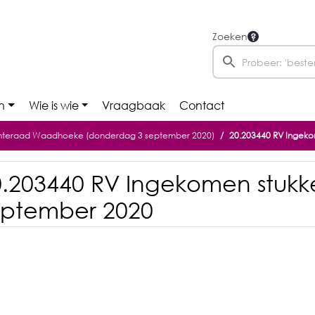
Zoeken
n
Wie is wie
Vraagbaak
Contact
eraad Waadhoeke (donderdag 3 september 2020)
20.203440 RV Ingeko
0.203440 RV Ingekomen stukk
eptember 2020