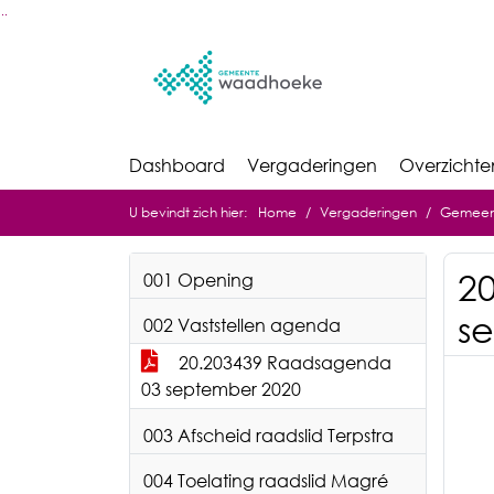
Ga naar de inhoud van deze pagina
Ga naar het zoeken
Ga naar het menu
Dashboard
Vergaderingen
Overzichte
U bevindt zich hier:
Home
Vergaderingen
Gemeent
2
001 Opening
s
002 Vaststellen agenda
20.203439 Raadsagenda
03 september 2020
003 Afscheid raadslid Terpstra
004 Toelating raadslid Magré