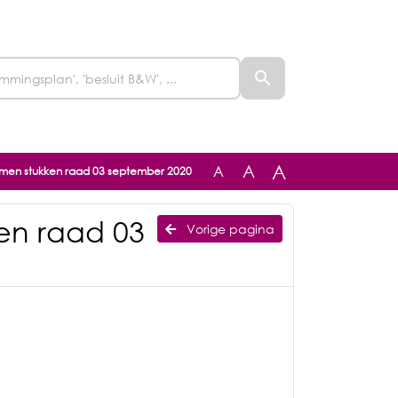
A
A
A
men stukken raad 03 september 2020
en raad 03
Vorige pagina